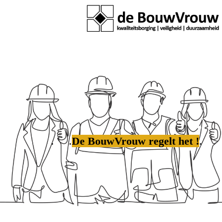
.
. .
De BouwVrouw regelt het !
.