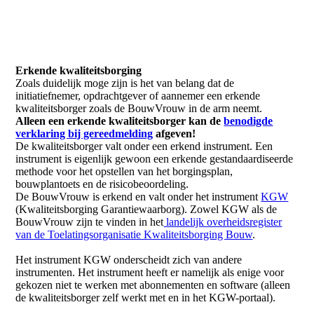
Erkende kwaliteitsborging
Zoals duidelijk moge zijn is het van belang dat de
initiatiefnemer, opdrachtgever of aannemer een erkende
kwaliteitsborger zoals de BouwVrouw in de arm neemt.
Alleen een erkende kwaliteitsborger kan de
benodigde
verklaring bij gereedmelding
afgeven!
De kwaliteitsborger valt onder een erkend instrument. Een
instrument is eigenlijk gewoon een erkende gestandaardiseerde
methode voor het opstellen van het borgingsplan,
bouwplantoets en de risicobeoordeling.
De BouwVrouw is erkend en valt onder het instrument
KGW
(Kwaliteitsborging Garantiewaarborg). Zowel KGW als de
BouwVrouw zijn te vinden in het
landelijk overheidsregister
van de Toelatingsorganisatie Kwaliteitsborging Bouw
.
Het instrument KGW onderscheidt zich van andere
instrumenten.
Het instrument heeft er namelijk als enige voor
gekozen niet te werken met abonnementen en software (alleen
de kwaliteitsborger zelf werkt met en in het KGW-portaal).