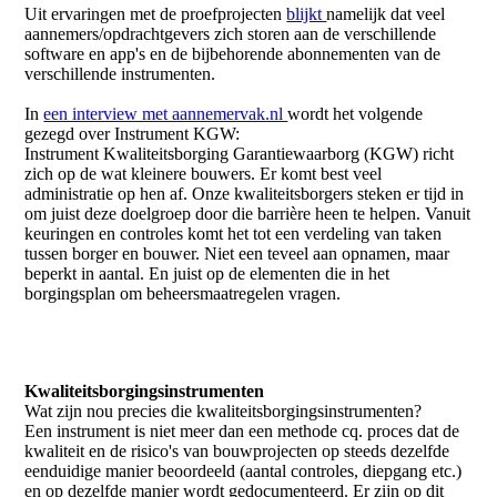
Uit ervaringen met de proefprojecten
blijkt
namelijk dat veel
aannemers/opdrachtgevers zich storen aan de verschillende
software en app's en de bijbehorende abonnementen van de
verschillende instrumenten.
In
een interview met aannemervak.nl
wordt het volgende
gezegd over Instrument KGW:
Instrument Kwaliteitsborging Garantiewaarborg (KGW) richt
zich op de wat kleinere bouwers. Er komt best veel
administratie op hen af. Onze kwaliteitsborgers steken er tijd in
om juist deze doelgroep door die barrière heen te helpen. Vanuit
keuringen en controles komt het tot een verdeling van taken
tussen borger en bouwer. Niet een teveel aan opnamen, maar
beperkt in aantal. En juist op de elementen die in het
borgingsplan om beheersmaatregelen vragen.
Kwaliteitsborgingsinstrumenten
Wat zijn nou precies die kwaliteitsborgingsinstrumenten?
Een instrument is niet meer dan een methode cq. proces dat de
kwaliteit en de risico's van bouwprojecten op steeds dezelfde
eenduidige manier beoordeeld (aantal controles, diepgang etc.)
en op dezelfde manier wordt gedocumenteerd. Er zijn op dit